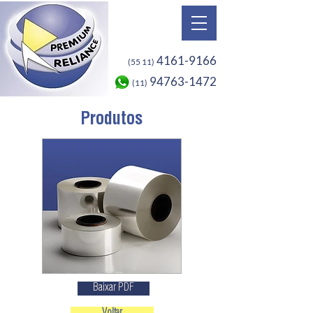
4161-9166
(55 11)
94763-1472
(11)
Produtos
Baixar PDF