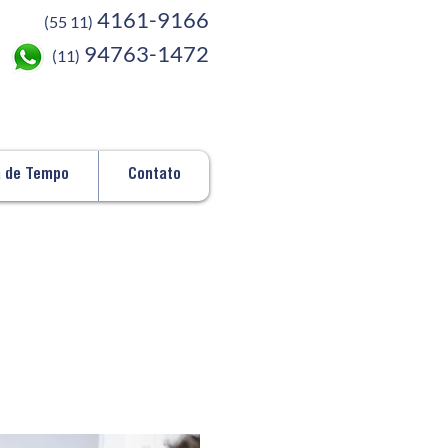
4161-9166
(55 11)
94763-1472
(11)
a de Tempo
Contato