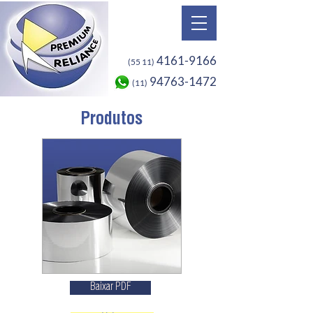
4161-9166
(55 11)
94763-1472
(11)
Produtos
Baixar PDF