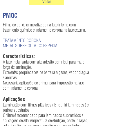
Voltar
PMQC
Filme de poliéster metalizado na face interna com
tratamento químico e tratamento corona na face externa.
TRATAMENTO CORONA
METAL SOBRE QUÍMICO ESPECIAL
Características:
A face metalizada com alta adesão contribui para maior
força de laminação.
Excelentes propriedades de barreira a gases, vapor d’agua
e aromas.
Necessária aplicação de primer para impressão na face
com tratamento corona.
Aplicações
Laminação com filmes plásticos ( Bi ou Tri laminados ) e
outros substratos .
O filme é recomendado para laminados submetidos a
aplicações de alta temperatura de ebulição, pasteurização,
esterilização e embalagens de alimentos congelados.